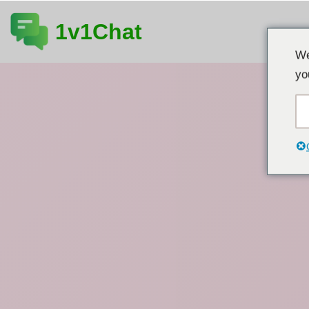
1v1Chat
এড়িয়ে
We
যাও
yo
কন্টেন্ট