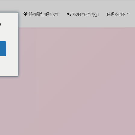
💖 ভিআইপি লাইভ শো
📲 ওয়েব অ্যাপ খুলুন
চ্যাট তালিকা
o