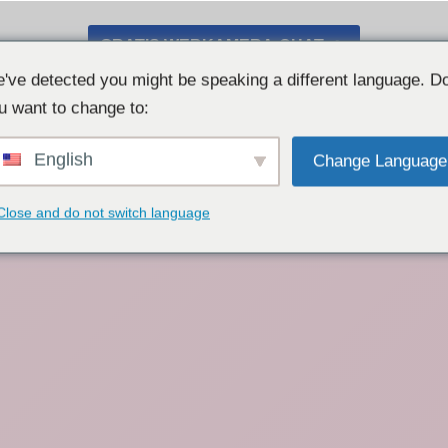
GRATIS WEBKAMERA-CHAT 👉
've detected you might be speaking a different language. D
u want to change to:
English
Change Language
Close and do not switch language