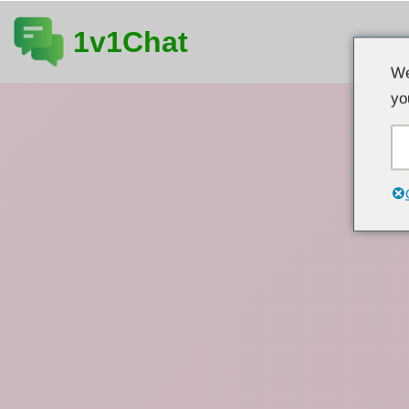
1v1Chat
跳
We
至
yo
内
容